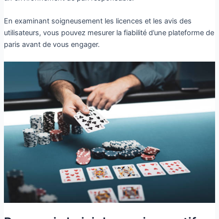
En examinant soigneusement les licences et les avis des
utilisateurs, vous pouvez mesurer la fiabilité d’une plateforme de
paris avant de vous engager.