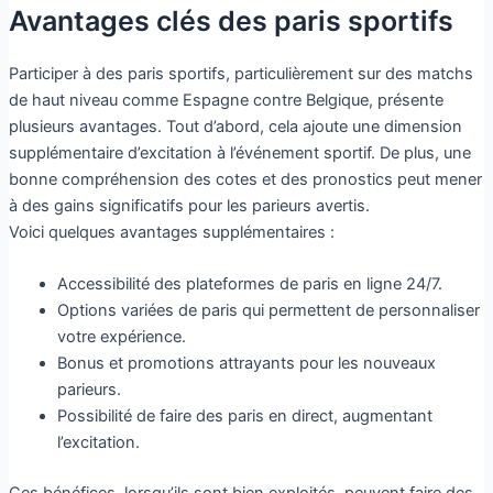
Avantages clés des paris sportifs
Participer à des paris sportifs, particulièrement sur des matchs
de haut niveau comme Espagne contre Belgique, présente
plusieurs avantages. Tout d’abord, cela ajoute une dimension
supplémentaire d’excitation à l’événement sportif. De plus, une
bonne compréhension des cotes et des pronostics peut mener
à des gains significatifs pour les parieurs avertis.
Voici quelques avantages supplémentaires :
Accessibilité des plateformes de paris en ligne 24/7.
Options variées de paris qui permettent de personnaliser
votre expérience.
Bonus et promotions attrayants pour les nouveaux
parieurs.
Possibilité de faire des paris en direct, augmentant
l’excitation.