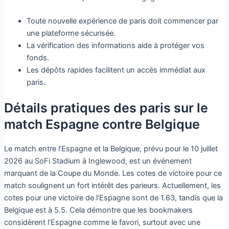
Toute nouvelle expérience de paris doit commencer par
une plateforme sécurisée.
La vérification des informations aide à protéger vos
fonds.
Les dépôts rapides facilitent un accès immédiat aux
paris.
Détails pratiques des paris sur le
match Espagne contre Belgique
Le match entre l’Espagne et la Belgique, prévu pour le 10 juillet
2026 au SoFi Stadium à Inglewood, est un événement
marquant de la Coupe du Monde. Les cotes de victoire pour ce
match soulignent un fort intérêt des parieurs. Actuellement, les
cotes pour une victoire de l’Espagne sont de 1.63, tandis que la
Belgique est à 5.5. Cela démontre que les bookmakers
considèrent l’Espagne comme le favori, surtout avec une