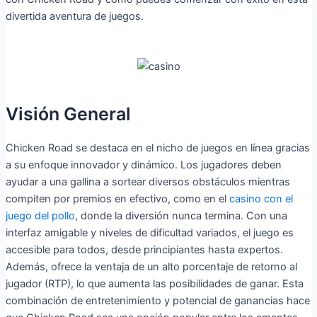
divertida aventura de juegos.
Visión General
Chicken Road se destaca en el nicho de juegos en línea gracias
a su enfoque innovador y dinámico. Los jugadores deben
ayudar a una gallina a sortear diversos obstáculos mientras
compiten por premios en efectivo, como en el
casino con el
juego del pollo
, donde la diversión nunca termina. Con una
interfaz amigable y niveles de dificultad variados, el juego es
accesible para todos, desde principiantes hasta expertos.
Además, ofrece la ventaja de un alto porcentaje de retorno al
jugador (RTP), lo que aumenta las posibilidades de ganar. Esta
combinación de entretenimiento y potencial de ganancias hace