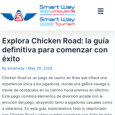
Skip
Post
to
navigation
content
Explora Chicken Road: la guía
definitiva para comenzar con
éxito
By
smartway
/
May 26, 2026
Chicken Road es un juego de casino en línea que ofrece una
experiencia única a los jugadores, donde una gallina navega a
través de obstáculos en su camino hacia premios en efectivo.
Este juego combina elementos de diversión arcade con la
emoción del juego, atrayendo tanto a jugadores casuales como
a veteranos. En esta guía, exploraremos todo lo relacionado
con Chicken Road y cómo puedes comenzar con éxito en esta