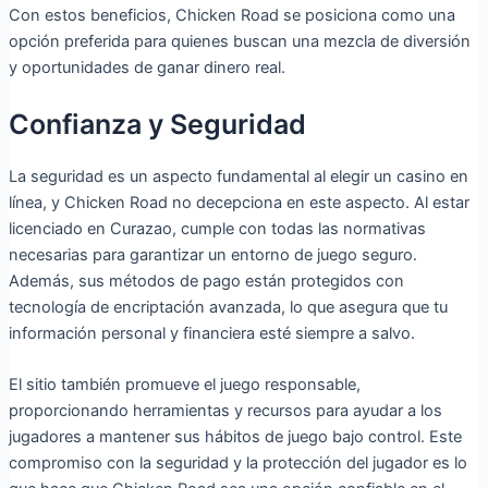
Con estos beneficios, Chicken Road se posiciona como una
opción preferida para quienes buscan una mezcla de diversión
y oportunidades de ganar dinero real.
Confianza y Seguridad
La seguridad es un aspecto fundamental al elegir un casino en
línea, y Chicken Road no decepciona en este aspecto. Al estar
licenciado en Curazao, cumple con todas las normativas
necesarias para garantizar un entorno de juego seguro.
Además, sus métodos de pago están protegidos con
tecnología de encriptación avanzada, lo que asegura que tu
información personal y financiera esté siempre a salvo.
El sitio también promueve el juego responsable,
proporcionando herramientas y recursos para ayudar a los
jugadores a mantener sus hábitos de juego bajo control. Este
compromiso con la seguridad y la protección del jugador es lo