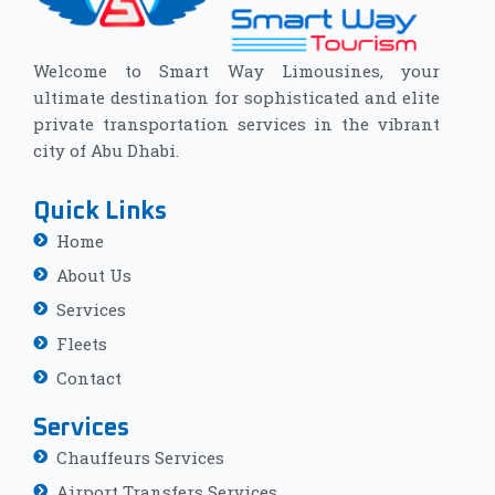
Welcome to Smart Way Limousines, your
ultimate destination for sophisticated and elite
private transportation services in the vibrant
city of Abu Dhabi.
Quick Links
Home
About Us
Services
Fleets
Contact
Services
Chauffeurs Services
Airport Transfers Services