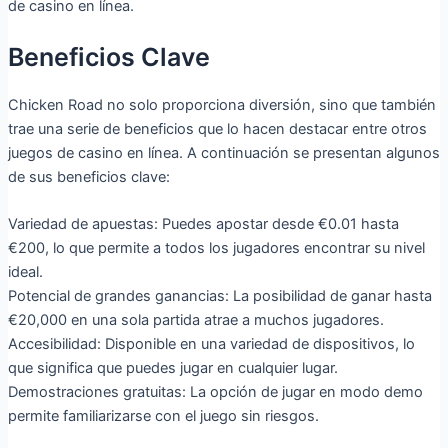
de casino en línea.
Beneficios Clave
Chicken Road no solo proporciona diversión, sino que también
trae una serie de beneficios que lo hacen destacar entre otros
juegos de casino en línea. A continuación se presentan algunos
de sus beneficios clave:
Variedad de apuestas: Puedes apostar desde €0.01 hasta
€200, lo que permite a todos los jugadores encontrar su nivel
ideal.
Potencial de grandes ganancias: La posibilidad de ganar hasta
€20,000 en una sola partida atrae a muchos jugadores.
Accesibilidad: Disponible en una variedad de dispositivos, lo
que significa que puedes jugar en cualquier lugar.
Demostraciones gratuitas: La opción de jugar en modo demo
permite familiarizarse con el juego sin riesgos.