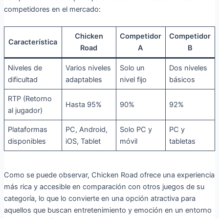
competidores en el mercado:
Chicken
Competidor
Competidor
Característica
Road
A
B
Niveles de
Varios niveles
Solo un
Dos niveles
dificultad
adaptables
nivel fijo
básicos
RTP (Retorno
Hasta 95%
90%
92%
al jugador)
Plataformas
PC, Android,
Solo PC y
PC y
disponibles
iOS, Tablet
móvil
tabletas
Como se puede observar, Chicken Road ofrece una experiencia
más rica y accesible en comparación con otros juegos de su
categoría, lo que lo convierte en una opción atractiva para
aquellos que buscan entretenimiento y emoción en un entorno