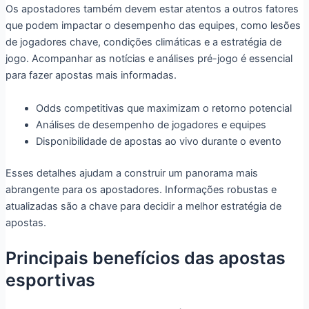
Os apostadores também devem estar atentos a outros fatores
que podem impactar o desempenho das equipes, como lesões
de jogadores chave, condições climáticas e a estratégia de
jogo. Acompanhar as notícias e análises pré-jogo é essencial
para fazer apostas mais informadas.
Odds competitivas que maximizam o retorno potencial
Análises de desempenho de jogadores e equipes
Disponibilidade de apostas ao vivo durante o evento
Esses detalhes ajudam a construir um panorama mais
abrangente para os apostadores. Informações robustas e
atualizadas são a chave para decidir a melhor estratégia de
apostas.
Principais benefícios das apostas
esportivas