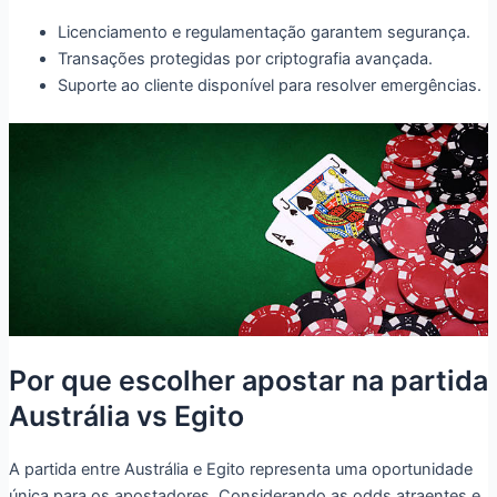
Licenciamento e regulamentação garantem segurança.
Transações protegidas por criptografia avançada.
Suporte ao cliente disponível para resolver emergências.
Por que escolher apostar na partida
Austrália vs Egito
A partida entre Austrália e Egito representa uma oportunidade
única para os apostadores. Considerando as odds atraentes e