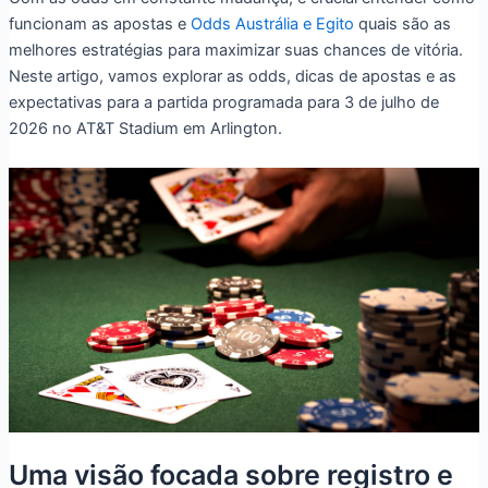
funcionam as apostas e
Odds Austrália e Egito
quais são as
melhores estratégias para maximizar suas chances de vitória.
Neste artigo, vamos explorar as odds, dicas de apostas e as
expectativas para a partida programada para 3 de julho de
2026 no AT&T Stadium em Arlington.
Uma visão focada sobre registro e