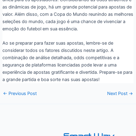
as dinâmicas de jogo, há um grande potencial para apostas de
valor. Além disso, com a Copa do Mundo reunindo as melhores
seleções do mundo, cada jogo é uma chance de vivenciar a
emoção do futebol em sua essência.
Ao se preparar para fazer suas apostas, lembre-se de
considerar todos os fatores discutidos neste artigo. A
combinação de análise detalhada, odds competitivas e a
segurança de plataformas licenciadas pode levar a uma
experiência de apostas gratificante e divertida. Prepare-se para
a grande partida e boa sorte nas suas apostas!
←
Previous Post
Next Post
→