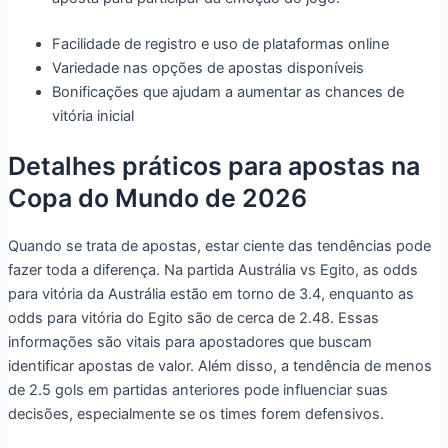
Facilidade de registro e uso de plataformas online
Variedade nas opções de apostas disponíveis
Bonificações que ajudam a aumentar as chances de
vitória inicial
Detalhes práticos para apostas na
Copa do Mundo de 2026
Quando se trata de apostas, estar ciente das tendências pode
fazer toda a diferença. Na partida Austrália vs Egito, as odds
para vitória da Austrália estão em torno de 3.4, enquanto as
odds para vitória do Egito são de cerca de 2.48. Essas
informações são vitais para apostadores que buscam
identificar apostas de valor. Além disso, a tendência de menos
de 2.5 gols em partidas anteriores pode influenciar suas
decisões, especialmente se os times forem defensivos.