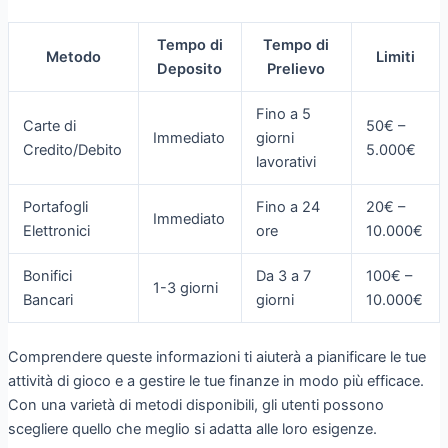
Tempo di
Tempo di
Metodo
Limiti
Deposito
Prelievo
Fino a 5
Carte di
50€ –
Immediato
giorni
Credito/Debito
5.000€
lavorativi
Portafogli
Fino a 24
20€ –
Immediato
Elettronici
ore
10.000€
Bonifici
Da 3 a 7
100€ –
1-3 giorni
Bancari
giorni
10.000€
Comprendere queste informazioni ti aiuterà a pianificare le tue
attività di gioco e a gestire le tue finanze in modo più efficace.
Con una varietà di metodi disponibili, gli utenti possono
scegliere quello che meglio si adatta alle loro esigenze.