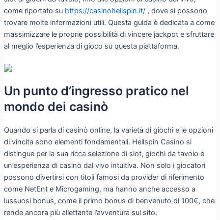
come riportato su
https://casinohellspin.it/
, dove si possono
trovare molte informazioni utili. Questa guida è dedicata a come
massimizzare le proprie possibilità di vincere jackpot e sfruttare
al meglio l’esperienza di gioco su questa piattaforma.
Un punto d’ingresso pratico nel
mondo dei casinò
Quando si parla di casinò online, la varietà di giochi e le opzioni
di vincita sono elementi fondamentali. Hellspin Casino si
distingue per la sua ricca selezione di slot, giochi da tavolo e
un’esperienza di casinò dal vivo intuitiva. Non solo i giocatori
possono divertirsi con titoli famosi da provider di riferimento
come NetEnt e Microgaming, ma hanno anche accesso a
lussuosi bonus, come il primo bonus di benvenuto di 100€, che
rende ancora più allettante l’avventura sul sito.