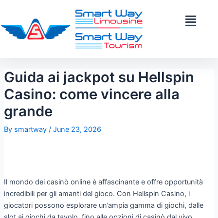
Skip
Post
to
navigation
content
Guida ai jackpot su Hellspin
Casino: come vincere alla
grande
By
smartway
/
June 23, 2026
Il mondo dei casinò online è affascinante e offre opportunità
incredibili per gli amanti del gioco. Con Hellspin Casino, i
giocatori possono esplorare un’ampia gamma di giochi, dalle
slot ai giochi da tavolo, fino alle opzioni di casinò dal vivo,