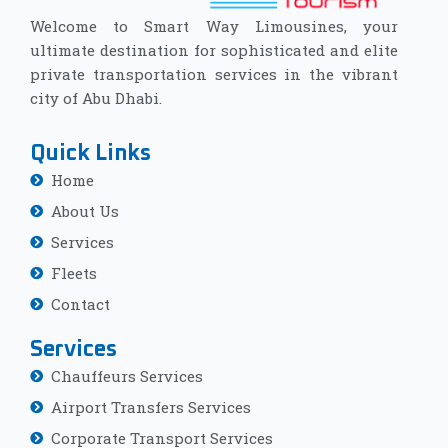
Welcome to Smart Way Limousines, your
ultimate destination for sophisticated and elite
private transportation services in the vibrant
city of Abu Dhabi.
Quick Links
Home
About Us
Services
Fleets
Contact
Services
Chauffeurs Services
Airport Transfers Services
Corporate Transport Services