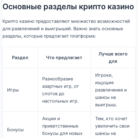
Основные разделы крипто казино
Крипто казино предоставляют множество возможностей
для развлечений и выигрышей. Важно знать основные
разделы, которые предлагает платформа:
Лучше всего
Раздел
Что предлагает
для
Игроки,
Разнообразие
ищущие
азартных игр, от
Игры
развлечение и
слотов до
шансы на
настольных игр.
выигрыш.
Акции и
Тем, кто хочет
приветственные
увеличить свои
Бонусы
бонусы для новых
шансы на