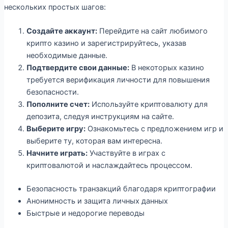
нескольких простых шагов:
Создайте аккаунт:
Перейдите на сайт любимого
крипто казино и зарегистрируйтесь, указав
необходимые данные.
Подтвердите свои данные:
В некоторых казино
требуется верификация личности для повышения
безопасности.
Пополните счет:
Используйте криптовалюту для
депозита, следуя инструкциям на сайте.
Выберите игру:
Ознакомьтесь с предложением игр и
выберите ту, которая вам интересна.
Начните играть:
Участвуйте в играх с
криптовалютой и наслаждайтесь процессом.
Безопасность транзакций благодаря криптографии
Анонимность и защита личных данных
Быстрые и недорогие переводы