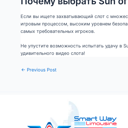
Почему выбрать Sun of
Если вы ищете захватывающий слот с множес
игровым процессом, высоким уровнем безопа
самых требовательных игроков.
Не упустите возможность испытать удачу в S
удивительного видео слота!
←
Previous Post