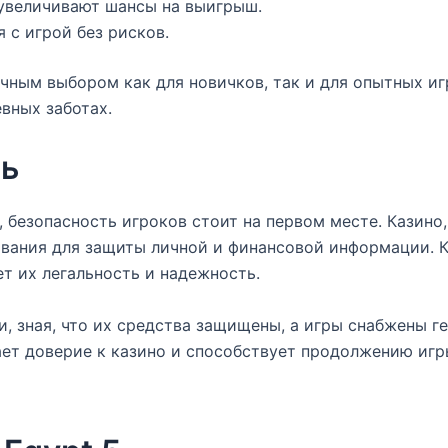
 увеличивают шансы на выигрыш.
 с игрой без рисков.
ичным выбором как для новичков, так и для опытных иг
вных заботах.
ть
, безопасность игроков стоит на первом месте. Казино
вания для защиты личной и финансовой информации. К
т их легальность и надежность.
и, зная, что их средства защищены, а игры снабжены г
ает доверие к казино и способствует продолжению игр