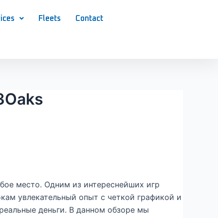
ices
Fleets
Contact
 3Oaks
обое место. Одним из интереснейших игр
окам увлекательный опыт с четкой графикой и
реальные деньги. В данном обзоре мы