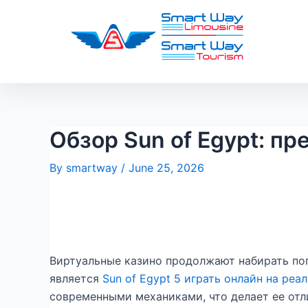
Skip
Post
to
navigation
content
Обзор Sun of Egypt: п
By
smartway
/
June 25, 2026
Виртуальные казино продолжают набирать поп
является
Sun of Egypt 5 играть онлайн на реа
современными механиками, что делает ее отл