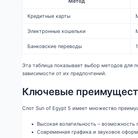
Метод
Кредитные карты
Электронные кошельки
Банковские переводы
Эта таблица показывает выбор методов для п
зависимости от их предпочтений.
Ключевые преимуществ
Слот Sun of Egypt 5 имеет множество преиму
Высокая волатильность – возможность 
Современная графика и звуковое оформ