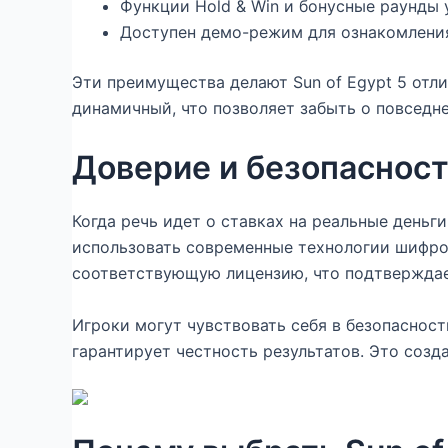
Функции Hold & Win и бонусные раунды
Доступен демо-режим для ознакомления
Эти преимущества делают Sun of Egypt 5 отл
динамичный, что позволяет забыть о повседне
Доверие и безопаснос
Когда речь идет о ставках на реальные деньги
использовать современные технологии шифро
соответствующую лицензию, что подтверждае
Игроки могут чувствовать себя в безопасност
гарантирует честность результатов. Это созд