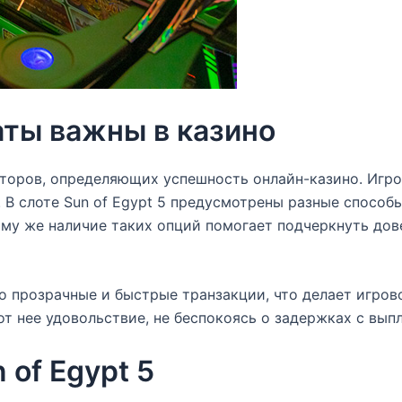
ты важны в казино
кторов, определяющих успешность онлайн-казино. Игро
 В слоте Sun of Egypt 5 предусмотрены разные способы
му же наличие таких опций помогает подчеркнуть дов
ло прозрачные и быстрые транзакции, что делает игро
от нее удовольствие, не беспокоясь о задержках с вып
 of Egypt 5