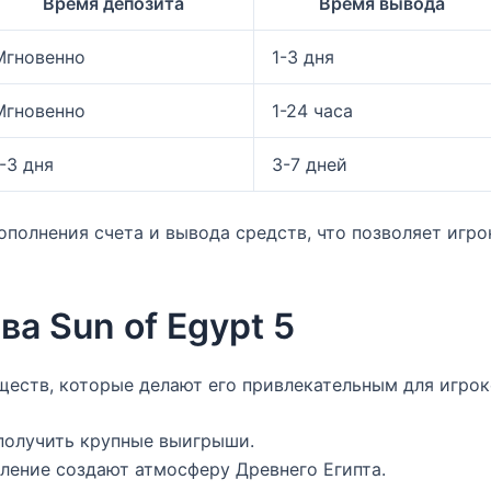
Время депозита
Время вывода
Мгновенно
1-3 дня
Мгновенно
1-24 часа
1-3 дня
3-7 дней
ополнения счета и вывода средств, что позволяет игр
а Sun of Egypt 5
ществ, которые делают его привлекательным для игрок
получить крупные выигрыши.
ление создают атмосферу Древнего Египта.