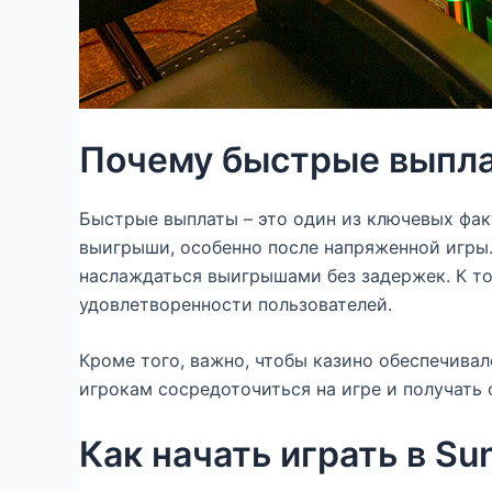
Почему быстрые выпла
Быстрые выплаты – это один из ключевых фа
выигрыши, особенно после напряженной игры.
наслаждаться выигрышами без задержек. К то
удовлетворенности пользователей.
Кроме того, важно, чтобы казино обеспечива
игрокам сосредоточиться на игре и получать 
Как начать играть в Sun