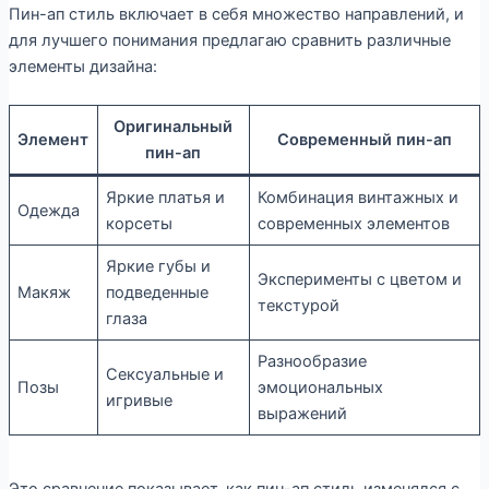
Пин-ап стиль включает в себя множество направлений, и
для лучшего понимания предлагаю сравнить различные
элементы дизайна:
Оригинальный
Элемент
Современный пин-ап
пин-ап
Яркие платья и
Комбинация винтажных и
Одежда
корсеты
современных элементов
Яркие губы и
Эксперименты с цветом и
Макяж
подведенные
текстурой
глаза
Разнообразие
Сексуальные и
Позы
эмоциональных
игривые
выражений
Это сравнение показывает, как пин-ап стиль изменялся с