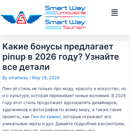
Skip
Post
to
navigation
content
Какие бонусы предлагает
pinup в 2026 году? Узнайте
все детали
By
smartway
/
May 28, 2026
Пин-ап стиль не только про моду, красоту и искусство, но
и о культуре, которая переживает новые волнения. В 2026
году этот стиль продолжает вдохновлять дизайнеров,
художников и фотографов по всему миру, а также такие
проекты, как
Пин Ап казино
, которые отражают его
уникальные черты и дух. Давайте подробнее рассмотрим,
что такое пин-ап, какие основные черты его