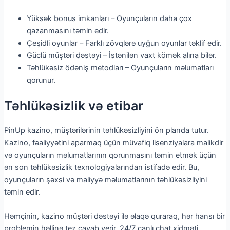
Yüksək bonus imkanları – Oyunçuların daha çox
qazanmasını təmin edir.
Çeşidli oyunlar – Farklı zövqlərə uyğun oyunlar təklif edir.
Güclü müştəri dəstəyi – İstənilən vaxt kömək alına bilər.
Təhlükəsiz ödəniş metodları – Oyunçuların məlumatları
qorunur.
Təhlükəsizlik və etibar
PinUp kazino, müştərilərinin təhlükəsizliyini ön planda tutur.
Kazino, fəaliyyətini aparmaq üçün müvafiq lisenziyalara malikdir
və oyunçuların məlumatlarının qorunmasını təmin etmək üçün
ən son təhlükəsizlik texnologiyalarından istifadə edir. Bu,
oyunçuların şəxsi və maliyyə məlumatlarının təhlükəsizliyini
təmin edir.
Həmçinin, kazino müştəri dəstəyi ilə əlaqə quraraq, hər hansı bir
problemin həllinə tez cavab verir. 24/7 canlı chat xidməti,