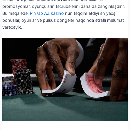
promosyonlar, oyunçuların təcrübələrini daha da zənginləşdirir.
Bu məqalədə,
Pin Up AZ kazino
nun təqdim etdiyi ən yaxşı
bonuslar, oyunlar və pulsuz döngələr haqqında ətraflı məlumat
verəcəyik.