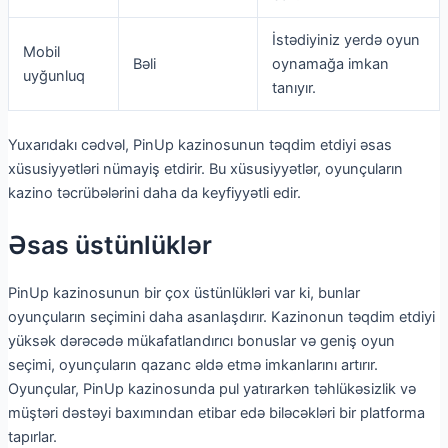
İstədiyiniz yerdə oyun
Mobil
Bəli
oynamağa imkan
uyğunluq
tanıyır.
Yuxarıdakı cədvəl, PinUp kazinosunun təqdim etdiyi əsas
xüsusiyyətləri nümayiş etdirir. Bu xüsusiyyətlər, oyunçuların
kazino təcrübələrini daha da keyfiyyətli edir.
Əsas üstünlüklər
PinUp kazinosunun bir çox üstünlükləri var ki, bunlar
oyunçuların seçimini daha asanlaşdırır. Kazinonun təqdim etdiyi
yüksək dərəcədə mükafatlandırıcı bonuslar və geniş oyun
seçimi, oyunçuların qazanc əldə etmə imkanlarını artırır.
Oyunçular, PinUp kazinosunda pul yatırarkən təhlükəsizlik və
müştəri dəstəyi baxımından etibar edə biləcəkləri bir platforma
tapırlar.