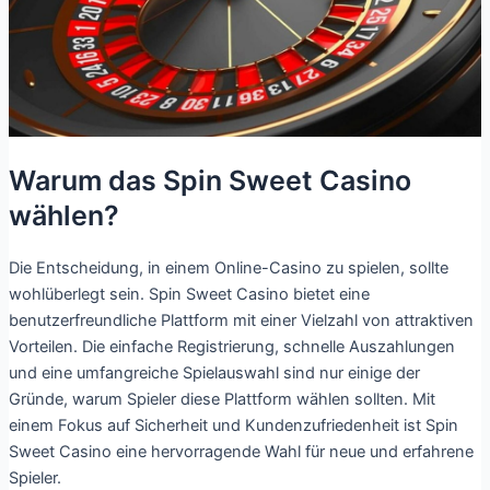
Warum das Spin Sweet Casino
wählen?
Die Entscheidung, in einem Online-Casino zu spielen, sollte
wohlüberlegt sein. Spin Sweet Casino bietet eine
benutzerfreundliche Plattform mit einer Vielzahl von attraktiven
Vorteilen. Die einfache Registrierung, schnelle Auszahlungen
und eine umfangreiche Spielauswahl sind nur einige der
Gründe, warum Spieler diese Plattform wählen sollten. Mit
einem Fokus auf Sicherheit und Kundenzufriedenheit ist Spin
Sweet Casino eine hervorragende Wahl für neue und erfahrene
Spieler.