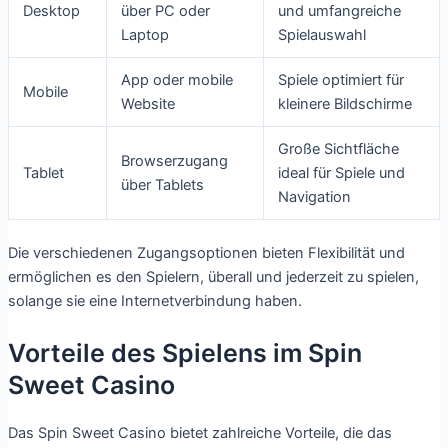
Desktop
über PC oder
und umfangreiche
Laptop
Spielauswahl
App oder mobile
Spiele optimiert für
Mobile
Website
kleinere Bildschirme
Große Sichtfläche
Browserzugang
Tablet
ideal für Spiele und
über Tablets
Navigation
Die verschiedenen Zugangsoptionen bieten Flexibilität und
ermöglichen es den Spielern, überall und jederzeit zu spielen,
solange sie eine Internetverbindung haben.
Vorteile des Spielens im Spin
Sweet Casino
Das Spin Sweet Casino bietet zahlreiche Vorteile, die das