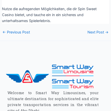
Nutze die aufregenden Möglichkeiten, die dir Spin Sweet
Casino bietet, und tauche ein in ein sicheres und
unterhaltsames Spielerlebnis.
←
Previous Post
Next Post
→
Welcome to Smart Way Limousines, your
ultimate destination for sophisticated and elite
private transportation services in the vibrant
city of Abu Dhabi.