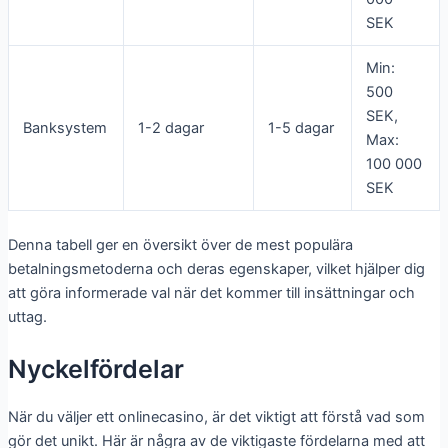
SEK
Min:
500
SEK,
Banksystem
1-2 dagar
1-5 dagar
Max:
100 000
SEK
Denna tabell ger en översikt över de mest populära
betalningsmetoderna och deras egenskaper, vilket hjälper dig
att göra informerade val när det kommer till insättningar och
uttag.
Nyckelfördelar
När du väljer ett onlinecasino, är det viktigt att förstå vad som
gör det unikt. Här är några av de viktigaste fördelarna med att