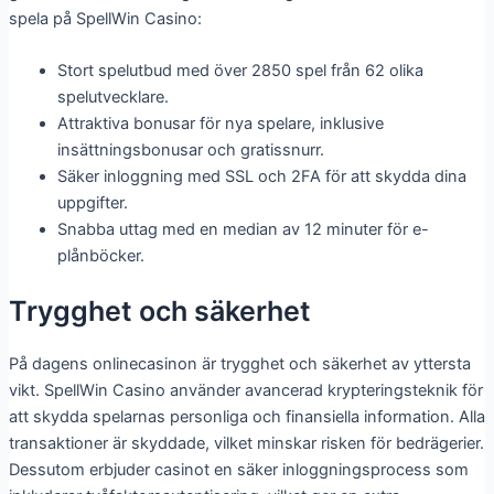
spela på SpellWin Casino:
Stort spelutbud med över 2850 spel från 62 olika
spelutvecklare.
Attraktiva bonusar för nya spelare, inklusive
insättningsbonusar och gratissnurr.
Säker inloggning med SSL och 2FA för att skydda dina
uppgifter.
Snabba uttag med en median av 12 minuter för e-
plånböcker.
Trygghet och säkerhet
På dagens onlinecasinon är trygghet och säkerhet av yttersta
vikt. SpellWin Casino använder avancerad krypteringsteknik för
att skydda spelarnas personliga och finansiella information. Alla
transaktioner är skyddade, vilket minskar risken för bedrägerier.
Dessutom erbjuder casinot en säker inloggningsprocess som