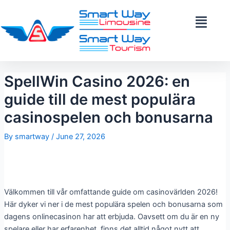
Skip
Post
to
navigation
content
SpellWin Casino 2026: en
guide till de mest populära
casinospelen och bonusarna
By
smartway
/
June 27, 2026
Välkommen till vår omfattande guide om casinovärlden 2026!
Här dyker vi ner i de mest populära spelen och bonusarna som
dagens onlinecasinon har att erbjuda. Oavsett om du är en ny
spelare eller har erfarenhet, finns det alltid något nytt att