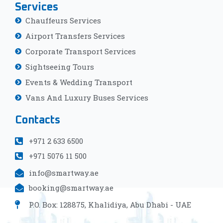
Services
Chauffeurs Services
Airport Transfers Services
Corporate Transport Services
Sightseeing Tours
Events & Wedding Transport
Vans And Luxury Buses Services
Contacts
+971 2 633 6500
+971 5076 11 500
info@smartway.ae
booking@smartway.ae
P.O. Box: 128875, Khalidiya, Abu Dhabi - UAE