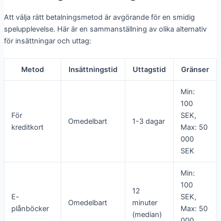
Att välja rätt betalningsmetod är avgörande för en smidig
spelupplevelse. Här är en sammanställning av olika alternativ
för insättningar och uttag:
Metod
Insättningstid
Uttagstid
Gränser
Min:
100
För
SEK,
Omedelbart
1-3 dagar
kreditkort
Max: 50
000
SEK
Min:
100
12
E-
SEK,
Omedelbart
minuter
plånböcker
Max: 50
(median)
000