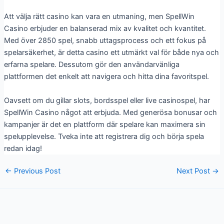
Att välja rätt casino kan vara en utmaning, men SpellWin
Casino erbjuder en balanserad mix av kvalitet och kvantitet.
Med över 2850 spel, snabb uttagsprocess och ett fokus på
spelarsäkerhet, är detta casino ett utmärkt val för både nya och
erfarna spelare. Dessutom gör den användarvänliga
plattformen det enkelt att navigera och hitta dina favoritspel.
Oavsett om du gillar slots, bordsspel eller live casinospel, har
SpellWin Casino något att erbjuda. Med generösa bonusar och
kampanjer är det en plattform där spelare kan maximera sin
spelupplevelse. Tveka inte att registrera dig och börja spela
redan idag!
←
Previous Post
Next Post
→