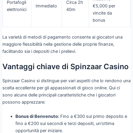
Portafogli
Circa 2h
Immediato
€5,000 per
elettronici
40m
vincite da
bonus
La varietà di metodi di pagamento consente ai giocatori una
maggiore flessibilità nella gestione delle proprie finanze,
facilitando sia i depositi che i prelievi.
Vantaggi chiave di Spinzaar Casino
Spinzaar Casino si distingue per vari aspetti che lo rendono una
scelta eccellente per gli appassionati di gioco online. Qui ci
sono alcune delle principali caratteristiche che i giocatori
possono apprezzare:
Bonus di Benvenuto:
Fino a €300 sul primo deposito e
fino a €200 sui secondi e terzi depositi, un’ottima
opportunità per iniziare.