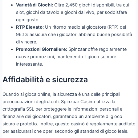
Varietà di Giochi:
Oltre 2,450 giochi disponibili, tra cui
slot, giochi da tavolo e giochi dal vivo, per soddisfare
ogni gusto.
RTP Elevato:
Un ritorno medio al giocatore (RTP) del
96.1% assicura che i giocatori abbiano buone possibilità
di vincere.
Promozioni Giornaliere:
Spinzaar offre regolarmente
nuove promozioni, mantenendo il gioco sempre
interessante.
Affidabilità e sicurezza
Quando si gioca online, la sicurezza è una delle principali
preoccupazioni degli utenti. Spinzaar Casino utilizza la
crittografia SSL per proteggere le informazioni personali e
finanziarie dei giocatori, garantendo un ambiente di gioco
sicuro e protetto. Inoltre, questo casinò è regolarmente auditato
per assicurarsi che operi secondo gli standard di gioco leale.