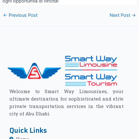
ogni opportunità di vincita!
←
Previous Post
Next Post
→
Welcome to Smart Way Limousines, your
ultimate destination for sophisticated and elite
private transportation services in the vibrant
city of Abu Dhabi.
Quick Links
Home