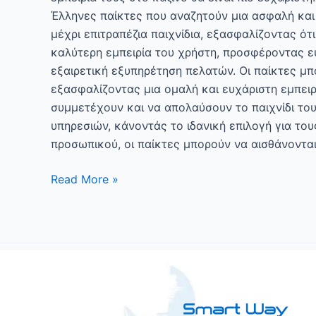
Έλληνες παίκτες που αναζητούν μια ασφαλή και
μέχρι επιτραπέζια παιχνίδια, εξασφαλίζοντας ότ
καλύτερη εμπειρία του χρήστη, προσφέροντας ε
εξαιρετική εξυπηρέτηση πελατών. Οι παίκτες μπ
εξασφαλίζοντας μια ομαλή και ευχάριστη εμπειρ
συμμετέχουν και να απολαύσουν το παιχνίδι του
υπηρεσιών, κάνοντάς το ιδανική επιλογή για το
προσωπικού, οι παίκτες μπορούν να αισθάνονται 
Read More »