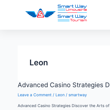
Skip
to
content
Leon
Advanced Casino Strategies Di
Advanced
Casino
Leave a Comment
/
Leon
/
smartway
Strategies
Discover
Advanced Casino Strategies Discover the Arts o
the