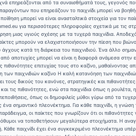
συχνά επηρεάζονται από τα συναισθήματά τους, γεγονός π
παραγόντων που επηρεάζουν το παιχνίδι μπορεί να βοηθή
ποίθηση μπορεί να είναι ανασταλτικά στοιχεία για τον πα
onmed.eu για περισσότερες πληροφορίες σχετικά με τις στρ
ήρηση μιας υγιούς σχέσης με τα τυχερά παιχνίδια. Αποδεχ
παίκτες μπορούν να ελαχιστοποιήσουν την πίεση που βιών
 άγχους κατά τη διάρκεια του παιχνιδιού. Ένα άλλο σημαν
 από αποτυχίες μπορεί να είναι η διαφορά ανάμεσα στην ε
ις πιθανότητες επιτυχίας τους στο καζίνο, μαθαίνοντας 
 των παιχνιδιών καζίνο Η καλή κατανόηση των παιχνιδιών
ι τους δικούς του κανόνες, στρατηγικές και πιθανοτήτες.
και τις πιθανότητες, ενώ στα παιχνίδια όπως η ρουλέτα, η
ποιθήσεις, όπως οι δημοφιλείς μύθοι γύρω από τα τυχερά
 ένα σημαντικό πλεονέκτημα. Για κάθε παιχνίδι, η γνώση 
 παράδειγμα, οι παίκτες που γνωρίζουν ότι οι πιθανότητες
 πρόθυμοι να τοποθετήσουν μεγαλύτερα στοιχήματα. Η ανα
ή. Κάθε παιχνίδι έχει ένα συγκεκριμένο πλεονέκτημα υπέρ