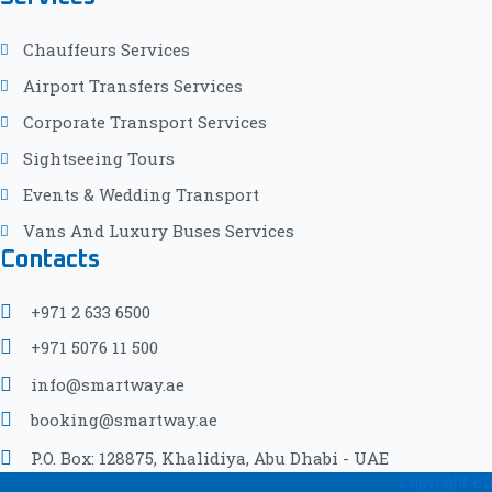
Chauffeurs Services
Airport Transfers Services
Corporate Transport Services
Sightseeing Tours
Events & Wedding Transport
Vans And Luxury Buses Services
Contacts
+971 2 633 6500
+971 5076 11 500
info@smartway.ae
booking@smartway.ae
P.O. Box: 128875, Khalidiya, Abu Dhabi - UAE
Copyright 2