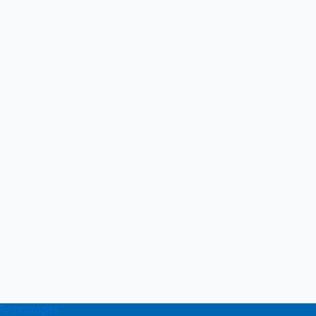
Technologies