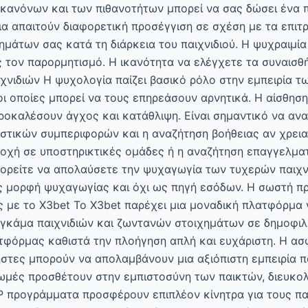
 κανόνων και των πιθανοτήτων μπορεί να σας δώσει ένα 
ια απαιτούν διαφορετική προσέγγιση σε σχέση με τα επιτρ
θημάτων σας κατά τη διάρκεια του παιχνιδιού. Η ψυχραιμί
ον παρορμητισμό. Η ικανότητα να ελέγχετε τα συναισθήμα
χνιδιών Η ψυχολογία παίζει βασικό ρόλο στην εμπειρία τω
οι οποίες μπορεί να τους επηρεάσουν αρνητικά. Η αίσθησ
ροκαλέσουν άγχος και κατάθλιψη. Είναι σημαντικό να αν
στικών συμπεριφορών και η αναζήτηση βοήθειας αν χρειασ
τοχή σε υποστηρικτικές ομάδες ή η αναζήτηση επαγγελματι
πορείτε να απολαύσετε την ψυχαγωγία των τυχερών παιχν
ς μορφή ψυχαγωγίας και όχι ως πηγή εσόδων. Η σωστή πρ
σας με το X3bet Το X3bet παρέχει μια μοναδική πλατφόρμα
 γκάμα παιχνιδιών και ζωντανών στοιχημάτων σε δημοφιλή
τφόρμας καθιστά την πλοήγηση απλή και ευχάριστη. Η ασφ
ήστες μπορούν να απολαμβάνουν μια αξιόπιστη εμπειρία π
ωμές προσθέτουν στην εμπιστοσύνη των παικτών, διευκολ
προγράμματα προσφέρουν επιπλέον κίνητρα για τους παίκ