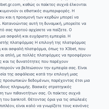
3bet.gr.com, καθώς οι παίκτες συχνά έλκονται
κυμονούν οι εθιστικές συμπεριφορές. Η
νου και η προσμονή των κερδών μπορεί να
. Κατανοώντας αυτή τη δυναμική, μπορείτε να
υτό σας προτού αρχίσετε να παίζετε. Ο
μια ασφαλή και ευχάριστη εμπειρία. Η
σωστής πλατφόρμας Η επιλογή της πλατφόρμας
στη και ασφαλή πλατφόρμα, όπως το X3bet, που
η και απλή, με πολλές πλατφόρμες να προσφέρουν
ς και τις δυνατότητες που παρέχουν
ορούν να βελτιώσουν την εμπειρία σας. Είναι
σία της ασφάλειας κατά την επιλογή μιας
ας προσωπικών δεδομένων, παρέχοντας έτσι μια
θόδους πληρωμής. Βασικές στρατηγικές
ηση των πιθανοτήτων σας. Οι παίκτες συχνά
του bankroll. Θέτοντας όρια για τις απώλειές
πιπλέον, είναι καλό να γνωρίζετε τους κανόνες