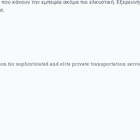
α που κάνουν την εμπειρία ακόμα πιο ελκυστική. Εξερευν
t.
 for sophisticated and elite private transportation service