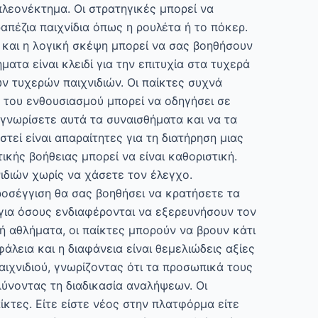
πλεονέκτημα. Οι στρατηγικές μπορεί να
απέζια παιχνίδια όπως η ρουλέτα ή το πόκερ.
α και η λογική σκέψη μπορεί να σας βοηθήσουν
τα είναι κλειδί για την επιτυχία στα τυχερά
ν τυχερών παιχνιδιών. Οι παίκτες συχνά
η του ενθουσιασμού μπορεί να οδηγήσει σε
αγνωρίσετε αυτά τα συναισθήματα και να τα
τεί είναι απαραίτητες για τη διατήρηση μιας
κής βοήθειας μπορεί να είναι καθοριστική.
ιδιών χωρίς να χάσετε τον έλεγχο.
οσέγγιση θα σας βοηθήσει να κρατήσετε τα
 για όσους ενδιαφέρονται να εξερευνήσουν τον
 αθλήματα, οι παίκτες μπορούν να βρουν κάτι
άλεια και η διαφάνεια είναι θεμελιώδεις αξίες
αιχνιδιού, γνωρίζοντας ότι τα προσωπικά τους
ύνοντας τη διαδικασία αναλήψεων. Οι
τες. Είτε είστε νέος στην πλατφόρμα είτε