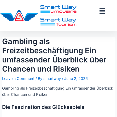
Skip
Post
to
navigation
content
Gambling als
Freizeitbeschäftigung Ein
umfassender Überblick über
Chancen und Risiken
Leave a Comment
/ By
smartway
/
June 2, 2026
Gambling als Freizeitbeschäftigung Ein umfassender Überblick
über Chancen und Risiken
Die Faszination des Glücksspiels