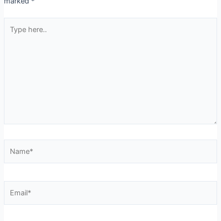
marked
*
Type
here..
Name*
Email*