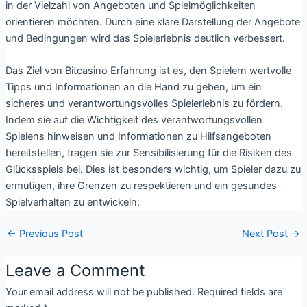
in der Vielzahl von Angeboten und Spielmöglichkeiten
orientieren möchten. Durch eine klare Darstellung der Angebote
und Bedingungen wird das Spielerlebnis deutlich verbessert.
Das Ziel von Bitcasino Erfahrung ist es, den Spielern wertvolle
Tipps und Informationen an die Hand zu geben, um ein
sicheres und verantwortungsvolles Spielerlebnis zu fördern.
Indem sie auf die Wichtigkeit des verantwortungsvollen
Spielens hinweisen und Informationen zu Hilfsangeboten
bereitstellen, tragen sie zur Sensibilisierung für die Risiken des
Glücksspiels bei. Dies ist besonders wichtig, um Spieler dazu zu
ermutigen, ihre Grenzen zu respektieren und ein gesundes
Spielverhalten zu entwickeln.
←
Previous Post
Next Post
→
Leave a Comment
Your email address will not be published.
Required fields are