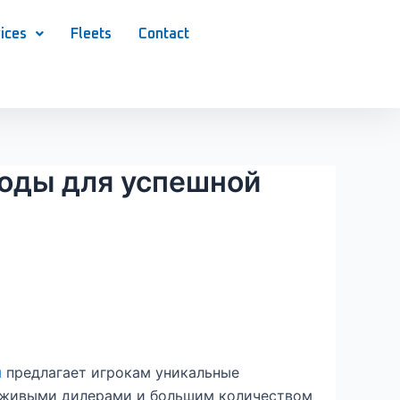
ices
Fleets
Contact
тоды для успешной
я
предлагает игрокам уникальные
с живыми дилерами и большим количеством