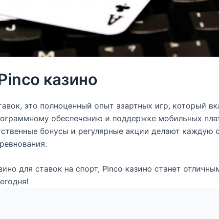
Pinco казино
тавок, это полноценный опыт азартных игр, который вк
рограммному обеспечению и поддержке мобильных плат
тственные бонусы и регулярные акции делают каждую 
ревнования.
ино для ставок на спорт, Pinco казино станет отличн
егодня!