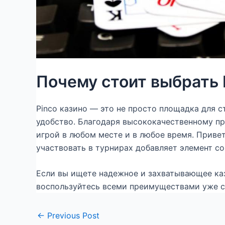
Почему стоит выбрать 
Pinco казино — это не просто площадка для с
удобство. Благодаря высококачественному п
игрой в любом месте и в любое время. Приве
участвовать в турнирах добавляет элемент со
Если вы ищете надежное и захватывающее каз
воспользуйтесь всеми преимуществами уже с
←
Previous Post