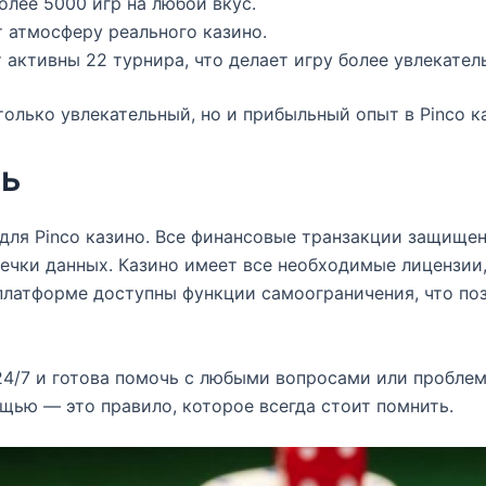
лее 5000 игр на любой вкус.
 атмосферу реального казино.
активны 22 турнира, что делает игру более увлекател
олько увлекательный, но и прибыльный опыт в Pinco к
ть
 для Pinco казино. Все финансовые транзакции защи
ечки данных. Казино имеет все необходимые лицензии,
 платформе доступны функции самоограничения, что по
4/7 и готова помочь с любыми вопросами или проблем
щью — это правило, которое всегда стоит помнить.