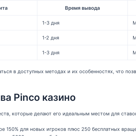
ита
Время вывода
1-3 дня
М
1-2 дня
М
1-3 дня
М
ься в доступных методах и их особенностях, что позв
а Pinco казино
тв, которые делают его идеальным местом для ставок 
ре 150% для новых игроков плюс 250 бесплатных вращ