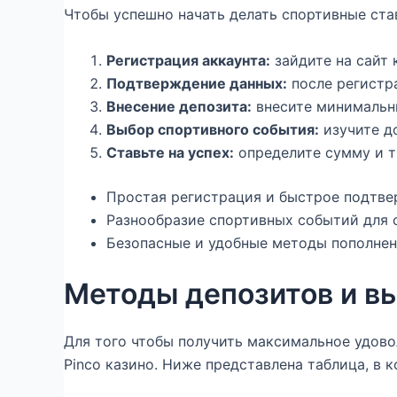
Чтобы успешно начать делать спортивные став
Регистрация аккаунта:
зайдите на сайт 
Подтверждение данных:
после регистр
Внесение депозита:
внесите минимальны
Выбор спортивного события:
изучите до
Ставьте на успех:
определите сумму и ти
Простая регистрация и быстрое подтве
Разнообразие спортивных событий для 
Безопасные и удобные методы пополнен
Методы депозитов и в
Для того чтобы получить максимальное удовол
Pinco казино. Ниже представлена таблица, в 