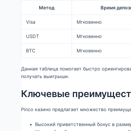
Метод
Время депоз
Visa
Мгновенно
USDT
Мгновенно
BTC
Мгновенно
Данная таблица помогает быстро ориентироват
получать выигрыши.
Ключевые преимуществ
Pinco казино предлагает множество преимущес
Высокий приветственный бонус в разме