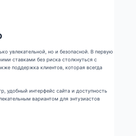
о
ко увлекательной, но и безопасной. В первую
оими ставками без риска столкнуться с
акже поддержка клиентов, которая всегда
р, удобный интерфейс сайта и доступность
влекательным вариантом для энтузиастов