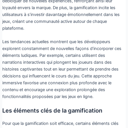
débloquer de nouvelles expériences, renforçant ainsi leur
loyauté envers la marque. De plus, la gamification incite les
utilisateurs à s’investir davantage émotionnellement dans les
jeux, créant une communauté active autour de chaque
plateforme.
Les tendances actuelles montrent que les développeurs
explorent constamment de nouvelles façons d’incorporer ces
éléments ludiques. Par exemple, certains utilisent des
narrations interactives qui plongent les joueurs dans des
histoires captivantes tout en leur permettant de prendre des
décisions qui influencent le cours du jeu. Cette approche
immersive favorise une connexion plus profonde avec le
contenu et encourage une exploration prolongée des
fonctionnalités proposées par les jeux en ligne.
Les éléments clés de la gamification
Pour que la gamification soit efficace, certains éléments clés