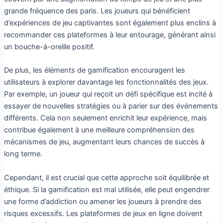
grande fréquence des paris. Les joueurs qui bénéficient
d’expériences de jeu captivantes sont également plus enclins à
recommander ces plateformes à leur entourage, générant ainsi
un bouche-à-oreille positif.
De plus, les éléments de gamification encouragent les
utilisateurs à explorer davantage les fonctionnalités des jeux.
Par exemple, un joueur qui reçoit un défi spécifique est incité à
essayer de nouvelles stratégies ou à parier sur des événements
différents. Cela non seulement enrichit leur expérience, mais
contribue également à une meilleure compréhension des
mécanismes de jeu, augmentant leurs chances de succès à
long terme.
Cependant, il est crucial que cette approche soit équilibrée et
éthique. Si la gamification est mal utilisée, elle peut engendrer
une forme d’addiction ou amener les joueurs à prendre des
risques excessifs. Les plateformes de jeux en ligne doivent