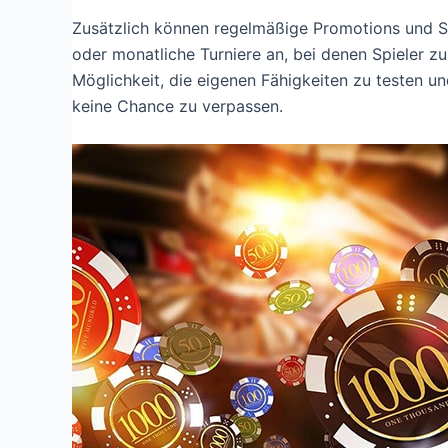
Zusätzlich können regelmäßige Promotions und So
oder monatliche Turniere an, bei denen Spieler z
Möglichkeit, die eigenen Fähigkeiten zu testen u
keine Chance zu verpassen.