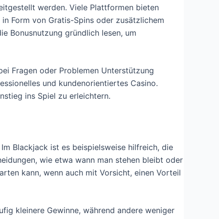
itgestellt werden. Viele Plattformen bieten
n in Form von Gratis-Spins oder zusätzlichem
die Bonusnutzung gründlich lesen, um
er bei Fragen oder Problemen Unterstützung
fessionelles und kundenorientiertes Casino.
stieg ins Spiel zu erleichtern.
m Blackjack ist es beispielsweise hilfreich, die
heidungen, wie etwa wann man stehen bleibt oder
rten kann, wenn auch mit Vorsicht, einen Vorteil
häufig kleinere Gewinne, während andere weniger