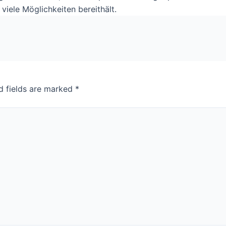
iele Möglichkeiten bereithält.
d fields are marked
*