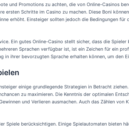
bote und Promotions zu achten, die von Online-Casinos bere
hre ersten Schritte im Casino zu machen. Diese Boni könne
e erhöht. Einsteiger sollten jedoch die Bedingungen für 
vice. Ein gutes Online-Casino stellt sicher, dass die Spiel
ehreren Sprachen verfügbar ist, ist ein Zeichen für ein pro
ung in ihrer bevorzugten Sprache erhalten können, um den Ein
pielen
nsteiger einige grundlegende Strategien in Betracht ziehen. I
nchancen zu maximieren. Die Kenntnis der optimalen Entsc
 Gewinnen und Verlieren ausmachen. Auch das Zählen von Ka
t der Spiele berücksichtigen. Einige Spielautomaten bieten 