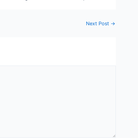
Next Post
→