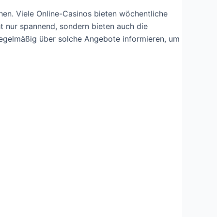
hen. Viele Online-Casinos bieten wöchentliche
ht nur spannend, sondern bieten auch die
h regelmäßig über solche Angebote informieren, um