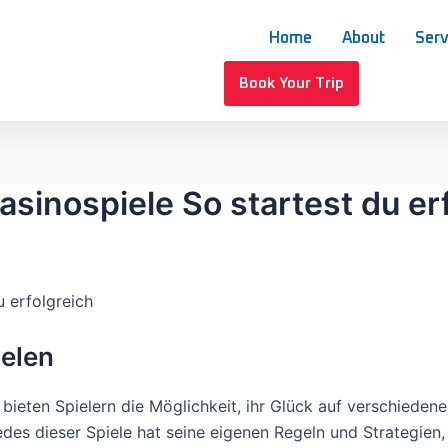
Home
About
Serv
Book Your Trip
Casinospiele So startest du er
u erfolgreich
ielen
 bieten Spielern die Möglichkeit, ihr Glück auf verschieden
es dieser Spiele hat seine eigenen Regeln und Strategien, die