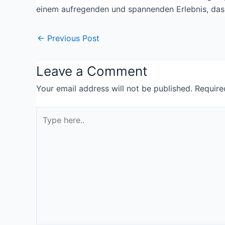
einem aufregenden und spannenden Erlebnis, das v
←
Previous Post
Leave a Comment
Your email address will not be published.
Require
Type
here..