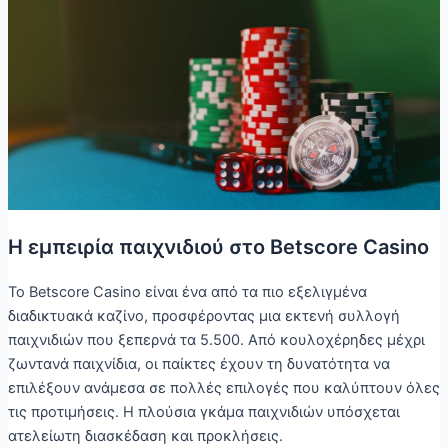
Η εμπειρία παιχνιδιού στο Betscore Casino
Το Betscore Casino είναι ένα από τα πιο εξελιγμένα
διαδικτυακά καζίνο, προσφέροντας μια εκτενή συλλογή
παιχνιδιών που ξεπερνά τα 5.500. Από κουλοχέρηδες μέχρι
ζωντανά παιχνίδια, οι παίκτες έχουν τη δυνατότητα να
επιλέξουν ανάμεσα σε πολλές επιλογές που καλύπτουν όλες
τις προτιμήσεις. Η πλούσια γκάμα παιχνιδιών υπόσχεται
ατελείωτη διασκέδαση και προκλήσεις.