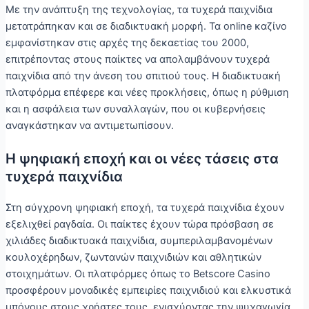
Με την ανάπτυξη της τεχνολογίας, τα τυχερά παιχνίδια
μετατράπηκαν και σε διαδικτυακή μορφή. Τα online καζίνο
εμφανίστηκαν στις αρχές της δεκαετίας του 2000,
επιτρέποντας στους παίκτες να απολαμβάνουν τυχερά
παιχνίδια από την άνεση του σπιτιού τους. Η διαδικτυακή
πλατφόρμα επέφερε και νέες προκλήσεις, όπως η ρύθμιση
και η ασφάλεια των συναλλαγών, που οι κυβερνήσεις
αναγκάστηκαν να αντιμετωπίσουν.
Η ψηφιακή εποχή και οι νέες τάσεις στα
τυχερά παιχνίδια
Στη σύγχρονη ψηφιακή εποχή, τα τυχερά παιχνίδια έχουν
εξελιχθεί ραγδαία. Οι παίκτες έχουν τώρα πρόσβαση σε
χιλιάδες διαδικτυακά παιχνίδια, συμπεριλαμβανομένων
κουλοχέρηδων, ζωντανών παιχνιδιών και αθλητικών
στοιχημάτων. Οι πλατφόρμες όπως το Betscore Casino
προσφέρουν μοναδικές εμπειρίες παιχνιδιού και ελκυστικά
μπόνους στους χρήστες τους, ενισχύοντας την ψυχαγωγία