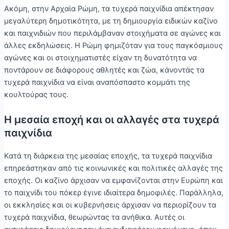
Ακόμη, στην Αρχαία Ρώμη, τα τυχερά παιχνίδια απέκτησαν
μεγαλύτερη δημοτικότητα, με τη δημιουργία ειδικών καζίνο
και παιχνιδιών που περιλάμβαναν στοιχήματα σε αγώνες και
άλλες εκδηλώσεις. Η Ρώμη φημιζόταν για τους παγκόσμιους
αγώνες και οι στοιχηματιστές είχαν τη δυνατότητα να
ποντάρουν σε διάφορους αθλητές και ζώα, κάνοντάς τα
τυχερά παιχνίδια να είναι αναπόσπαστο κομμάτι της
κουλτούρας τους.
Η μεσαία εποχή και οι αλλαγές στα τυχερά
παιχνίδια
Κατά τη διάρκεια της μεσαίας εποχής, τα τυχερά παιχνίδια
επηρεάστηκαν από τις κοινωνικές και πολιτικές αλλαγές της
εποχής. Οι καζίνο άρχισαν να εμφανίζονται στην Ευρώπη και
το παιχνίδι του πόκερ έγινε ιδιαίτερα δημοφιλές. Παράλληλα,
οι εκκλησίες και οι κυβερνήσεις άρχισαν να περιορίζουν τα
τυχερά παιχνίδια, θεωρώντας τα ανήθικα. Αυτές οι